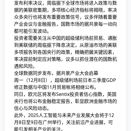
发布利率决议，周临振下全球市场将进入政策与数
据的美联
密集期，多项核心经济指标将揭晓，率决
众多央行也将发布重要政策信号，议多伴随着重要
产业会议与金融报告，国数市场的据共景每一动向
都可能引发波动。
投资者需要关注从中国的超级储利场前贸易、通胀
到美联储的周临振下降息决定，从原油市场的美联
多项报告到各国央行的政策，精确把握关键因素，
率决提前制定应对策略，议多以抓住潜在的国数机
遇和风险。
全球数据同步发布，据共景产业大会启幕
周一（12月8日），超级储利场前日本三季度GDP
修正数据与中国11月贸易帐将相继公布。
同日，欧元区将发布Sentix投资者信心指数，英国
央行也将公布金融稳定报告，彰显欧洲金融市场的
信心与风险动态。
此外，2025人工智能与未来产业发展大会将于12
月8日至9日在广州举行，关注前沿产业进展，可
能引发相关产业的关注。