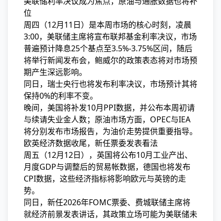
美联储利率决议成为焦点，原油与通胀数据也将补
位
周四（12月11日）是本周市场的核心时刻，凌晨
3:00，美联储主席将宣布联邦基金利率决议，市场
普遍预计降息25个基点至3.5%-3.75%区间，随后
将举行新闻发布会，鲍威尔的政策表态将对市场预
期产生深远影响。
同日，瑞士央行也将发布利率决议，市场预计其将
保持0%的利率不变。
晚间，美国将补发10月PPI数据，并公布本周初请
与续请失业金人数；原油市场方面，OPEC与IEA
将分别发布市场报告，为油价走势提供重要指导。
欧英经济数据收尾，新任票委发表看法
周五（12月12日），英国将公布10月工业产出、
月度GDP与调整后的贸易帐数据，德国也将发布
CPI数据，这些经济指标将影响欧元与英镑的走
势。
同日，新任2026年FOMC票委、费城联储主席将
就经济前景发表讲话，其政策立场可能为美联储未