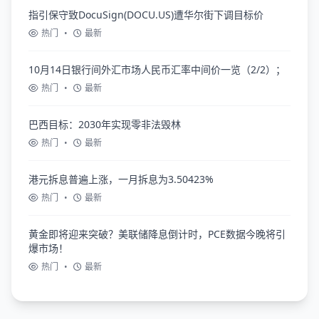
指引保守致DocuSign(DOCU.US)遭华尔街下调目标价
热门
•
最新
10月14日银行间外汇市场人民币汇率中间价一览（2/2）；
热门
•
最新
巴西目标：2030年实现零非法毁林
热门
•
最新
港元拆息普遍上涨，一月拆息为3.50423%
热门
•
最新
黄金即将迎来突破？美联储降息倒计时，PCE数据今晚将引
爆市场！
热门
•
最新