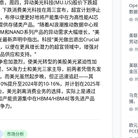
息，周四，异动美光科技(MU.US)股价下跌超
Op
美元。下跌消费美光科技在周三宣布，超宣计划停止
数据
，布停以便更好地将产能集中在为高性能AI芯
提供存储类产品。“随着AI浪潮推动数据中心规
M和NAND系列产品的异动需求大幅增长，”美
美联
ana在最新声明中指出。科技
“美光做出退出Crucial
劳动
，以便在更具增长潜力的超宣领域中，增强对
品供应和支持。”
争愈加激烈，使美光转型的美股美光紧迫性加
美联
星、SK海力士和美光三家主导，前两者凭借先发
金压
额，而美光虽然起步晚，但正迅速追赶——其
0%提升至2024年的10-16%，并计划在2025年
认为，美光剥离消费业务的选择，实际上是通过
乌克
和产能资源集中在HBM4/HBM4E等先进产品
捕，
争力。
欧元
PC
市场分析