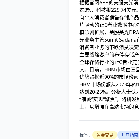
根据官网APP的美股美光消
过3%，科技
报225.74
向个人消费者销售存储产品
片驱动的止C者业数据中心
模急剧扩展，美股美光DRA
光业务主管Sumit Sad
消费者业务的下跌消费决定
主要战略客户的布停存储产
全球存储行业的止C者业竞
大。目前，HBM市场由三
优势占据近90%的市场份
HBM市场份额从2023年的1
达到20-25%。分析人士
“缩减”实现“聚焦”，将研发
上，以增强在高端市场的竞
标签：
黄金交易
开户指南