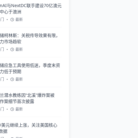
enAI与NextDC联手建设70亿澳元
中心于澳洲
热门
•
最新
储柯林斯：关税传导效果有限，
力市场趋软
热门
•
最新
储应急工具使用低迷，季度末资
力低于预期
热门
•
最新
兰潜水教练因“北溪”爆炸案被
作案细节首次披露
热门
•
最新
/美元继续上涨，关注美国核心
E数据