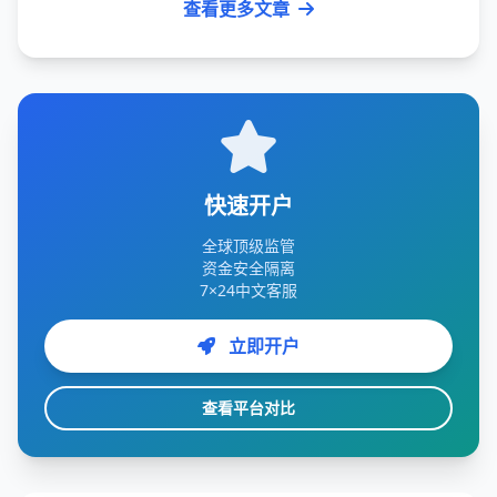
查看更多文章
快速开户
全球顶级监管
资金安全隔离
7×24中文客服
立即开户
查看平台对比