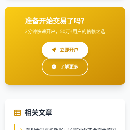
准备开始交易了吗？
2分钟快速开户，50万+用户的信赖之选
立即开户
了解更多
相关文章