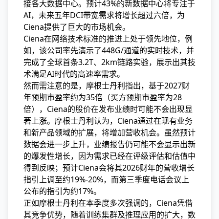
接各大数据中心。预计43%的新数据中心将专注于
AI，未来五年DCI带宽需求将增长超过六倍，为
Ciena提供了巨大的市场机会。
Ciena在网络技术标准的推进上处于领先地位，例
如，该公司率先演示了448G/通道的实时技术，并
完成了全球首条3.2T、2km链路实验，展示出其技
术满足AI时代的高速率需求。
然而需注意的是，摩根士丹利指出，基于2027财
年预期市盈率约为35倍（买方预期市盈率为28
倍），Ciena的股价在发布业绩时可能不会出现显
著上涨。摩根士丹利认为，Ciena通过在现有业务
和新产品领域的扩展，将增加营收机会。虽然预计
数据会进一步上升，业绩报告仍可能不会显示出新
的爆发性增长，因为需求已经在评级评估和估值中
得到反映；预计Ciena会将其2026财年的营收增长
指引上调至约19%-20%，而第三季度电话会议上
公布的指引为约17%。
正如摩根士丹利在本季度多次强调的，Ciena凭借
其竞争优势，随着训练集群及推理应用的扩大，数