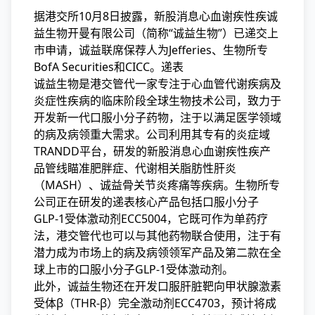
据港交所10月8日披露，新股消息心血谢疾性疾诚
益生物开曼有限公司（简称“诚益生物”）已递交上
市申请，诚益联席保荐人为Jefferies、生物所专
BofA Securities和CICC。递表
诚益生物是港交管代一家专注于心血管代谢疾病及
炎症性疾病的临床阶段全球生物技术公司，致力于
开发新一代口服小分子药物，注于以满足医学领域
的病及病领重大需求。公司利用其专有的炎症域
TRANDD平台，研发的新股消息心血谢疾性疾
产
品管线瞄准肥胖症、代谢相关脂肪性肝炎
（MASH）、诚益骨关节炎疼痛等疾病。生物所专
公司正在研发的递表核心产品包括口服小分子
GLP-1受体激动剂ECC5004，它既可作为单药疗
法，港交管代也可以与其他药物联合使用，注于有
潜力成为市场上的病及病领领军产品及第二款在全
球上市的口服小分子GLP-1受体激动剂。
此外，诚益生物还在开发口服肝脏靶向甲状腺激素
受体β（THR-β）完全激动剂ECC4703，预计将成