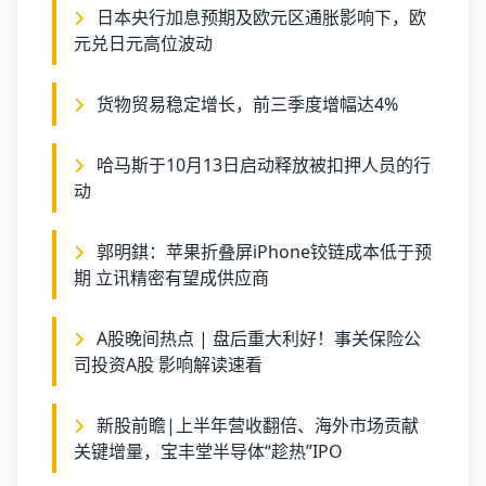
日本央行加息预期及欧元区通胀影响下，欧
元兑日元高位波动
货物贸易稳定增长，前三季度增幅达4%
哈马斯于10月13日启动释放被扣押人员的行
动
郭明錤：苹果折叠屏iPhone铰链成本低于预
期 立讯精密有望成供应商
A股晚间热点 | 盘后重大利好！事关保险公
司投资A股 影响解读速看
新股前瞻|上半年营收翻倍、海外市场贡献
关键增量，宝丰堂半导体“趁热”IPO